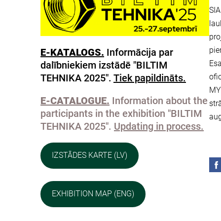
SIA
lau
pro
pie
E-KATALOGS.
Informācija par
Esa
dalībniekiem izstādē "BILTIM
TEHNIKA 2025".
Tiek papildināts.
ofi
MYS
E-CATALOGUE.
Information about the
str
participants in the exhibition "BILTIM
aug
TEHNIKA 2025".
Updating in process.
IZSTĀDES KARTE (LV)
EXHIBITION MAP (ENG)