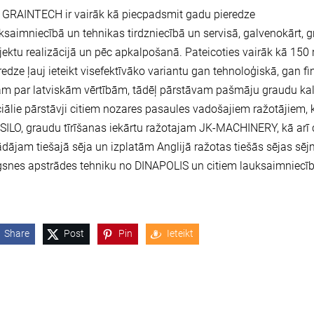
 GRAINTECH ir vairāk kā piecpadsmit gadu pieredze
ksaimniecībā un tehnikas tirdzniecībā un servisā, galvenokārt,
jektu realizācijā un pēc apkalpošanā. Pateicoties vairāk kā 150 
redze ļauj ieteikt visefektīvāko variantu gan tehnoloģiskā, gan fi
m par latviskām vērtībām, tādēļ pārstāvam pašmāju graudu kal
ciālie pārstāvji citiem nozares pasaules vadošajiem ražotājiem
ILO, graudu tīrīšanas iekārtu ražotajam JK-MACHINERY, kā arī c
ādājam tiešajā sēja un izplatām Anglijā ražotas tiešās sējas 
snes apstrādes tehniku no DINAPOLIS un citiem lauksaimniecīb
Share
Post
Pin
Ieteikt