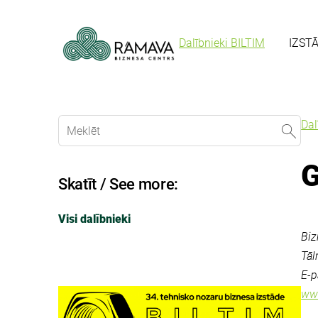
Dalībnieki BILTIM
IZST
Dal
G
Skatīt / See more:
Visi dalībnieki
Biz
Tāl
E-p
www