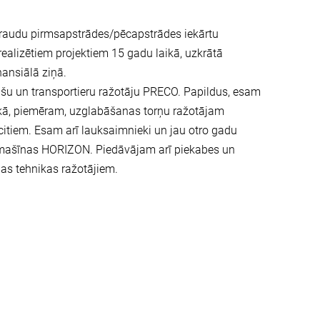
 graudu pirmsapstrādes/pēcapstrādes iekārtu
realizētiem projektiem 15 gadu laikā, uzkrātā
nansiālā ziņā.
šu un transportieru ražotāju PRECO. Papildus, esam
, kā, piemēram, uzglabāšanas torņu ražotājam
itiem. Esam arī lauksaimnieki un jau otro gadu
sējmašīnas HORIZON. Piedāvājam arī piekabes un
as tehnikas ražotājiem.