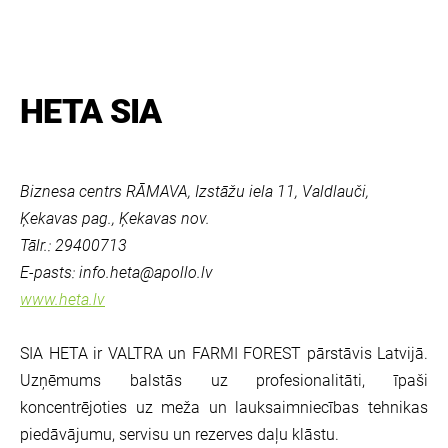
HETA SIA
Biznesa centrs RĀMAVA, Izstāžu iela 11, Valdlauči,
Ķekavas pag., Ķekavas nov.
Tālr.: 29400713
E-pasts:
info.heta@apollo.lv
www.heta.lv
SIA HETA ir VALTRA un FARMI FOREST pārstāvis Latvijā.
Uzņēmums balstās uz profesionalitāti, īpaši
koncentrējoties uz meža un lauksaimniecības tehnikas
piedāvājumu, servisu un rezerves daļu klāstu.