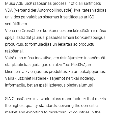
Mūsu AdBlue® ražošanas process ir oficiāli sertificēts
VDA (Verband der Automobilindustrie), kvalitātes vadības
un vides pārvaldības sistēmas ir sertificētas ar ISO
sertifikātiem.
Viena no CrossChem konkurences priekšrocībām ir mūsu
spēja izstrādāt jaunus, pasaules līmenī konkurētspējīgus
produktus, to formulācijas un iekārtas šo produktu
ražošanai.
Vairāki no mūsu inovatīvajiem risinājumiem ir saņēmuši
starptautiskas godalgas un atzinību. Piedāvājam
klientiem aizvien jaunus produktus, kā arī pakalpojumus.
Vairāk uzziniet klātienē - saņemot ne tikai noderīgu
informāciju, bet arī īpaši izdevīgus piedāvājumus!
SIA CrossChem is a world-class manufacturer that meets
the highest quality standards, covering the domestic
market and exporting to more than 50 countries in the