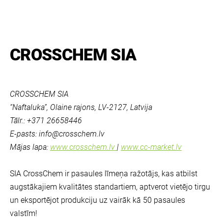
CROSSCHEM SIA
CROSSCHEM SIA
“Naftaluka”, Olaine rajons, LV-2127, Latvija
Tālr.: +371 26658446
E-pasts:
info@crosschem.lv
Mājas lapa:
www.crosschem.lv
|
www.cc-market.lv
SIA CrossChem ir pasaules līmeņa ražotājs, kas atbilst
augstākajiem kvalitātes standartiem, aptverot vietējo tirgu
un eksportējot produkciju uz vairāk kā 50 pasaules
valstīm!