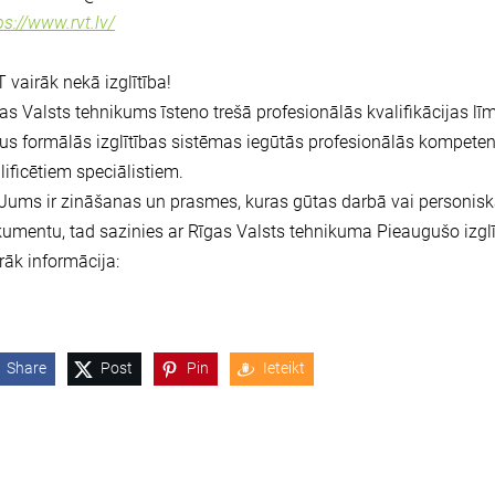
ps://www.rvt.lv/
 vairāk nekā izglītība!
as Valsts tehnikums īsteno trešā profesionālās kvalifikācijas l
us formālās izglītības sistēmas iegūtās profesionālās kompeten
lificētiem speciālistiem.
Jums ir zināšanas un prasmes, kuras gūtas darbā vai personiskaj
umentu, tad sazinies ar Rīgas Valsts tehnikuma Pieaugušo izglī
rāk informācija:
Share
Post
Pin
Ieteikt