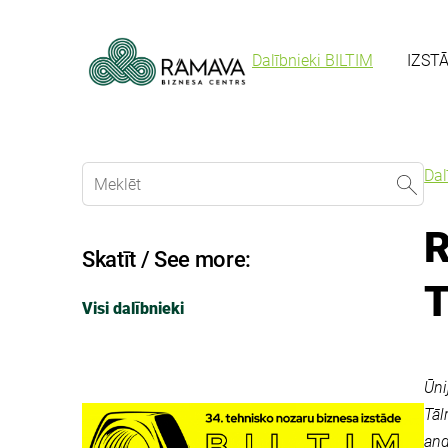
Dalībnieki BILTIM
IZST
Dal
R
Skatīt / See more:
Visi dalībnieki
Ūni
Tāl
and