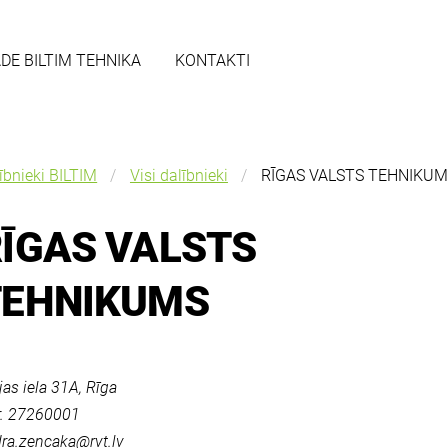
ĀDE BILTIM TEHNIKA
KONTAKTI
ībnieki BILTIM
Visi dalībnieki
RĪGAS VALSTS TEHNIKUM
ĪGAS VALSTS
TEHNIKUMS
jas iela 31A, Rīga
r. 27260001
ra.zencaka@rvt.lv