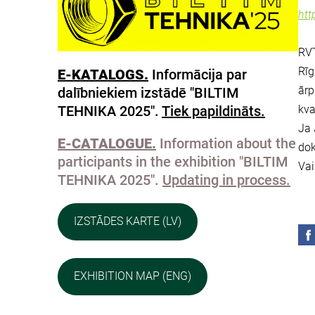
htt
RVT
Rīg
E-KATALOGS.
Informācija par
ārp
dalībniekiem izstādē "BILTIM
TEHNIKA 2025".
Tiek papildināts.
kva
Ja 
E-CATALOGUE.
Information about the
dok
participants in the exhibition "BILTIM
Vai
TEHNIKA 2025".
Updating in process.
IZSTĀDES KARTE (LV)
EXHIBITION MAP (ENG)