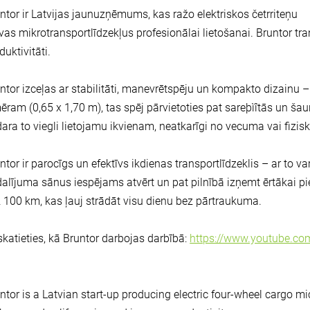
ntor ir Latvijas jaunuzņēmums, kas ražo elektriskos četrriteņu
vas mikrotransportlīdzekļus profesionālai lietošanai. Bruntor tra
duktivitāti.
ntor izceļas ar stabilitāti, manevrētspēju un kompakto dizainu
ēram (0,65 x 1,70 m), tas spēj pārvietoties pat sareþìîtās un ša
ara to viegli lietojamu ikvienam, neatkarīgi no vecuma vai fizi
ntor ir parocīgs un efektīvs ikdienas transportlīdzeklis – ar to v
alījuma sānus iespējams atvērt un pat pilnībā izņemt ērtākai pi
z 100 km, kas ļauj strādāt visu dienu bez pārtraukuma.
katieties, kā Bruntor darbojas darbībā:
https://www.youtube.c
ntor is a Latvian start-up producing electric four-wheel cargo mi