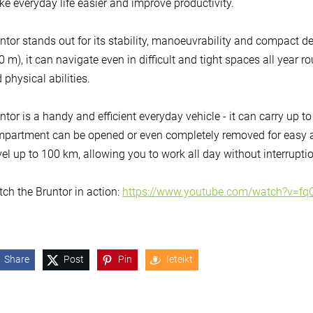
e everyday life easier and improve productivity.
ntor stands out for its stability, manoeuvrability and compact de
0 m), it can navigate even in difficult and tight spaces all year ro
 physical abilities.
ntor is a handy and efficient everyday vehicle - it can carry up to
partment can be opened or even completely removed for easy ac
vel up to 100 km, allowing you to work all day without interrupti
ch the Bruntor in action:
https://www.youtube.com/watch?v=f
Share
Post
Pin
Ieteikt