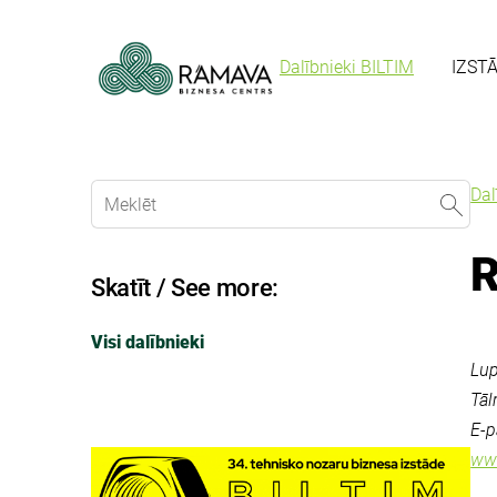
Dalībnieki BILTIM
IZST
Dal
R
Skatīt / See more:
Visi dalībnieki
Lup
Tāl
E-p
ww