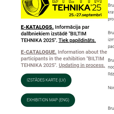
Bru
kra
pro
E-KATALOGS.
Informācija par
Bru
dalībniekiem izstādē "BILTIM
TEHNIKA 2025".
Tiek papildināts.
izm
pad
E-CATALOGUE.
Information about the
participants in the exhibition "BILTIM
Bru
TEHNIKA 2025".
Updating in process.
nod
līd
IZSTĀDES KARTE (LV)
Nos
EXHIBITION MAP (ENG)
Bru