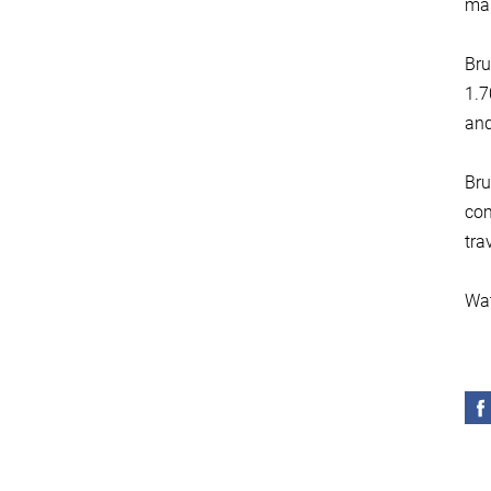
mak
Bru
1.7
and
Bru
com
tra
Wat