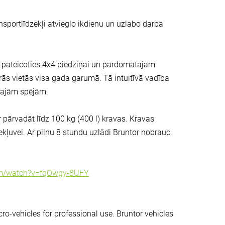
nsportlīdzekļi atvieglo ikdienu un uzlabo darba
 – pateicoties 4x4 piedziņai un pārdomātajam
urās vietās visa gada garumā. Tā intuitīvā vadība
skajām spējām.
ar pārvadāt līdz 100 kg (400 l) kravas. Kravas
ekļuvei. Ar pilnu 8 stundu uzlādi Bruntor nobrauc
om/watch?v=fqOwgy-8UFY
cro-vehicles for professional use. Bruntor vehicles