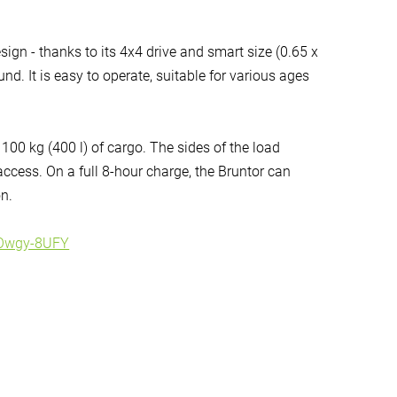
sign - thanks to its 4x4 drive and smart size (0.65 x
und. It is easy to operate, suitable for various ages
 100 kg (400 l) of cargo. The sides of the load
cess. On a full 8-hour charge, the Bruntor can
on.
qOwgy-8UFY