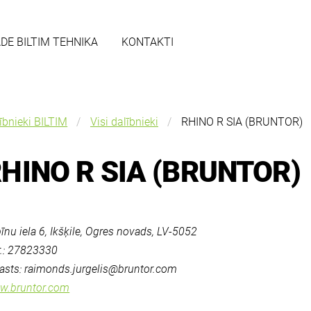
ĀDE BILTIM TEHNIKA
KONTAKTI
ībnieki BILTIM
Visi dalībnieki
RHINO R SIA (BRUNTOR)
HINO R SIA (BRUNTOR)
īnu iela 6, Ikšķile, Ogres novads, LV-5052
r.: 27823330
asts:
raimonds.jurgelis@bruntor.com
w.bruntor.com