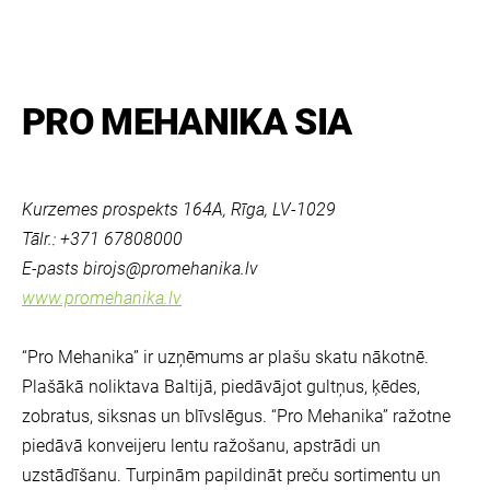
PRO MEHANIKA SIA
Kurzemes prospekts 164A, Rīga, LV-1029
Tālr.: +371 67808000
E-pasts
birojs@promehanika.lv
www.promehanika.lv
“Pro Mehanika” ir uzņēmums ar plašu skatu nākotnē.
Plašākā noliktava Baltijā, piedāvājot gultņus, ķēdes,
zobratus, siksnas un blīvslēgus. “Pro Mehanika” ražotne
piedāvā konveijeru lentu ražošanu, apstrādi un
uzstādīšanu. Turpinām papildināt preču sortimentu un