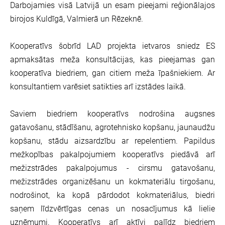
Darbojamies visā Latvijā un esam pieejami reģionālajos
birojos Kuldīgā, Valmierā un Rēzeknē.
Kooperatīvs šobrīd LAD projekta ietvaros sniedz ES
apmaksātas meža konsultācijas, kas pieejamas gan
kooperatīva biedriem, gan citiem meža īpašniekiem. Ar
konsultantiem varēsiet satikties arī izstādes laikā.
Saviem biedriem kooperatīvs nodrošina augsnes
gatavošanu, stādīšanu, agrotehnisko kopšanu, jaunaudžu
kopšanu, stādu aizsardzību ar repelentiem. Papildus
mežkopības pakalpojumiem kooperatīvs piedāvā arī
mežizstrādes pakalpojumus - cirsmu gatavošanu,
mežizstrādes organizēšanu un kokmateriālu tirgošanu,
nodrošinot, ka kopā pārdodot kokmateriālus, biedri
saņem līdzvērtīgas cenas un nosacījumus kā lielie
uzņēmumi. Kooperatīvs arī aktīvi palīdz biedriem