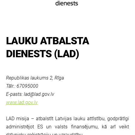
LAUKU ATBALSTA
DIENESTS (LAD)
Republikas laukums 2, Rīga
Tālr.: 67095000
E-pasts:
lad@lad.gov.lv
www.lad.gov.lv
LAD misija – atbalstīt Latvijas lauku attīstību, godprātīgi
administrējot ES un valsts finansējumu, kā arī veikt
dzīvnieku reģistrāciju un uzraudzību.