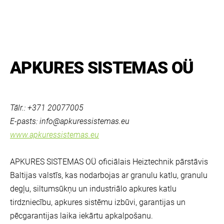
APKURES SISTEMAS OÜ
Tālr.: +371 20077005
E-pasts:
info@apkuressistemas.eu
www.apkuressistemas.eu
APKURES SISTEMAS OÜ oficiālais Heiztechnik pārstāvis
Baltijas valstīs, kas nodarbojas ar granulu katlu, granulu
degļu, siltumsūkņu un industriālo apkures katlu
tirdzniecību, apkures sistēmu izbūvi, garantijas un
pēcgarantijas laika iekārtu apkalpošanu.