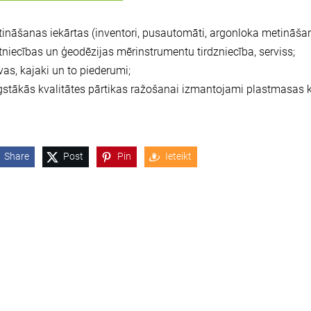
ināšanas iekārtas (inventori, pusautomāti, argonloka metināšan
tniecības un ģeodēzijas mērinstrumentu tirdzniecība, serviss;
vas, kajaki un to piederumi;
stākās kvalitātes pārtikas ražošanai izmantojami plastmasas k
Share
Post
Pin
Ieteikt