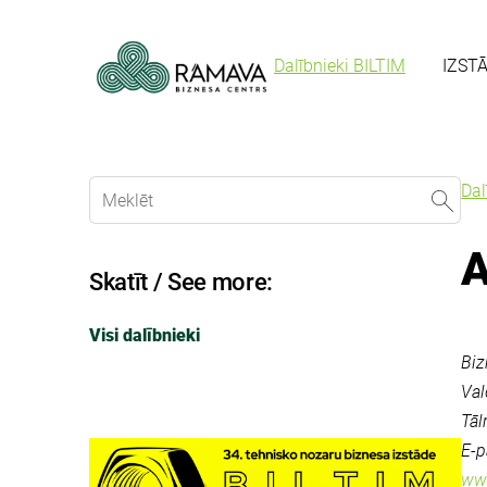
Dalībnieki BILTIM
IZST
Dal
A
Skatīt / See more:
Visi dalībnieki
Biz
Val
Tāl
E-p
www