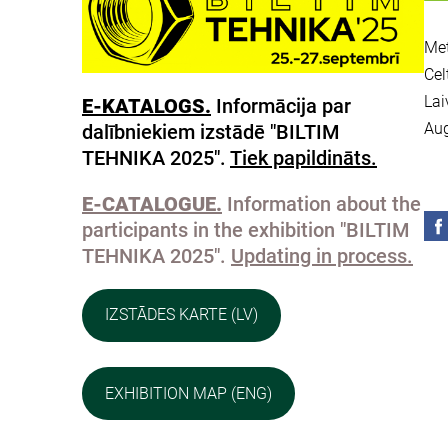
Met
Cel
Lai
E-KATALOGS.
Informācija par
Aug
dalībniekiem izstādē "BILTIM
TEHNIKA 2025".
Tiek papildināts.
E-CATALOGUE.
Information about the
participants in the exhibition "BILTIM
TEHNIKA 2025".
Updating in process.
IZSTĀDES KARTE (LV)
EXHIBITION MAP (ENG)