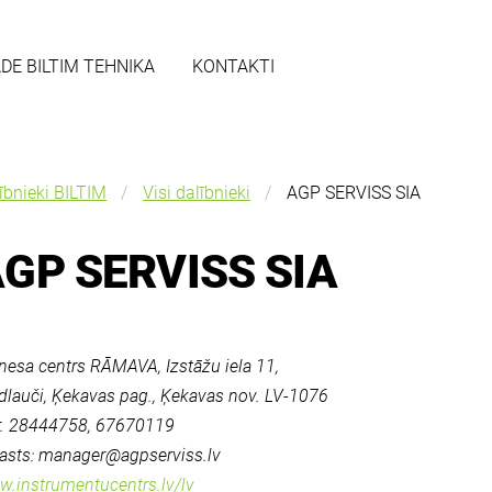
ĀDE BILTIM TEHNIKA
KONTAKTI
ībnieki BILTIM
Visi dalībnieki
AGP SERVISS SIA
GP SERVISS SIA
nesa centrs RĀMAVA, Izstāžu iela 11,
dlauči, Ķekavas pag., Ķekavas nov. LV-1076
r. 28444758, 67670119
asts:
manager@agpserviss.lv
.instrumentucentrs.lv/lv