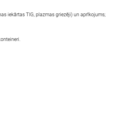
as iekārtas TIG, plazmas griezēji) un aprīkojums;
onteineri.